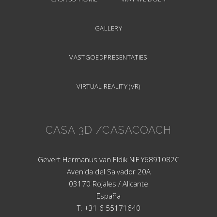
GALLERY
VASTGOEDPRESENTATIES
VIRTUAL REALITY (VR)
CASA 3D /CASACOACH
Gevert Hermanus van Eldik NIF Y6891082C
Avenida del Salvador 20A
03170 Rojales / Alicante
España
T: +31 6 55171640