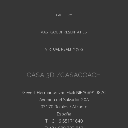
GALLERY
VASTGOEDPRESENTATIES
VIRTUAL REALITY (VR)
CASA 3D /CASACOACH
Gevert Hermanus van Eldik NIF Y6891082C
Avenida del Salvador 20A
03170 Rojales / Alicante
España
T: +31 6 55171640
T: +34 688 797 812